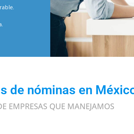
rable.
a.
s de nóminas en Méxic
DE EMPRESAS QUE MANEJAMOS