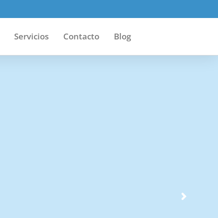
Servicios
Contacto
Blog
eñado para
iva cada una de
rsos humanos.