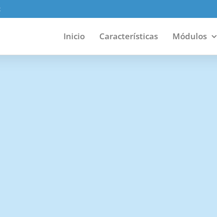
x
Inicio
Características
Módulos
lución completa, dis
 manera fácil y efect
departamentos de recu