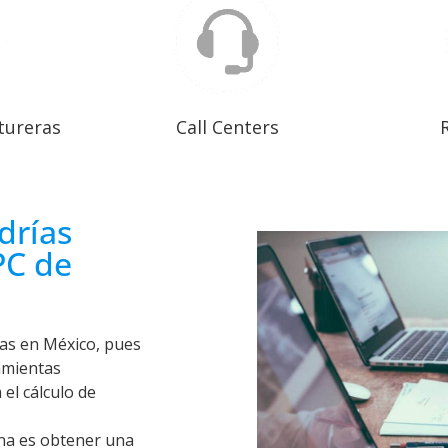
tureras
Call Centers
drías
PC de
nas en México, pues
amientas
el cálculo de
ina es obtener una