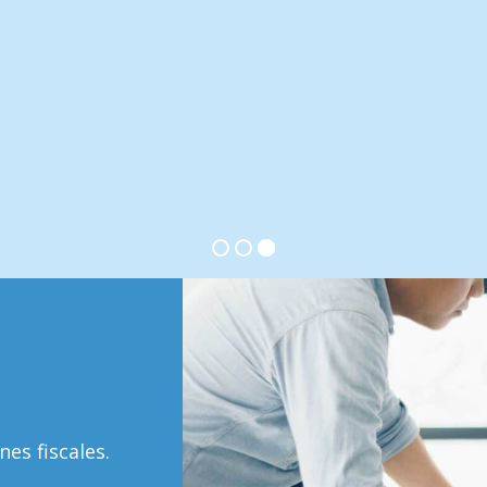
Conoce Más
es fiscales.