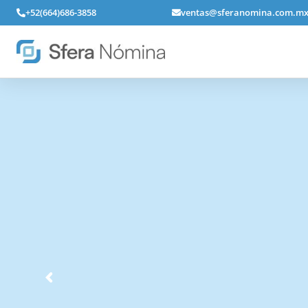
+52(664)686-3858
ventas@sferanomina.com.m
Es una so
administrar de
las áreas y 