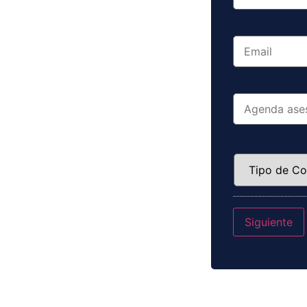
uier empresa que desee
Email
*
anos. Con sistemas de
uneración y de las
Fecha
Tipo
de
Compañía
*
Siguiente