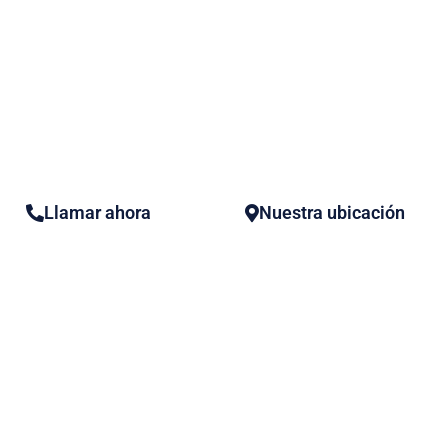
El software de nómina es una herramienta esencial para cualq
llevar una gestión eficiente de su contabilidad y recursos hum
nómina automatizados como SferaNómina, la gestión de la rem
obligaciones fiscales se hace más simple y eficiente.
Horarios:
Lunes – Viernes 8:30am – 6:00pm
Llamar ahora
Nuestra ubicación