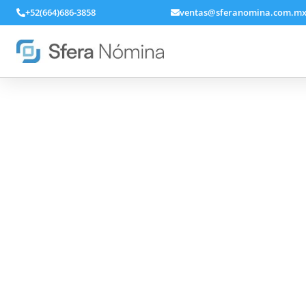
+52(664)686-3858
ventas@sferanomina.com.m
Software de nómina 
medida de tu negoci