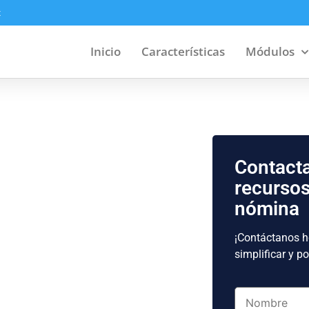
x
Inicio
Características
Módulos
Contacta
recursos
nómina
¡Contáctanos 
a la
simplificar y p
o
Nombre
*