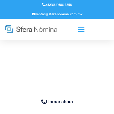
+52(664)686-3858
ventas@sferanomina.com.mx
Servicios de Implementación
Manejamos una metodología que comprende desde el
análisis hasta la implementación del proyecto, el cual
ponemos a consideración del cliente para su aprobación o
modificación.
Horarios
: L-V 8:30am -6:00pm
Llamar ahora