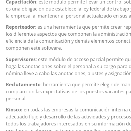
Capacitación
: este módulo permite llevar un control sob
es una obligación que establece la ley federal de trabaj
la empresa, al mantener al personal actualizado en sus a
Reporteador
: es una herramienta que permite crear rep
los diferentes aspectos que componen la administració
eficiencia de la comunicación y demás elementos conec
componen este software.
Supervisores
: este módulo de acceso parcial permite qu
haga las anotaciones sobre el personal a su cargo par
nómina lleve a cabo las anotaciones, ajustes y asignació
Reclutamiento
: herramienta que permite elegir de mane
cumplan con las expectativas de los puestos vacantes pa
personal.
Kiosco:
en todas las empresas la comunicación interna 
adecuado flujo y desarrollo de las actividades y proceso
todos los trabajadores interesados en su
información de
prestamos y ahorros
, así como de aquellos comunicado