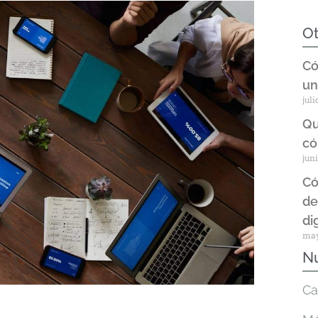
Ot
Có
un
juli
Qu
có
juni
Có
de
di
may
Nu
Ca