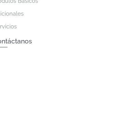
dulos Básicos
icionales
rvicios
ontáctanos