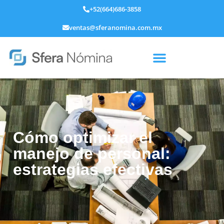
+52(664)686-3858
ventas@sferanomina.com.mx
Cómo optimizar el
manejo de personal:
estrategias efectivas