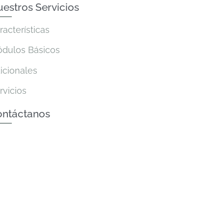
estros Servicios
racterísticas
dulos Básicos
icionales
rvicios
ontáctanos