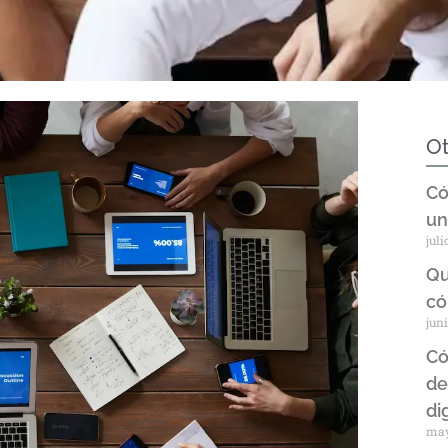
Ot
Có
un
juli
Qu
có
juni
Có
de
di
may