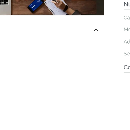
Nu
Ca
Mó
Ad
Se
C